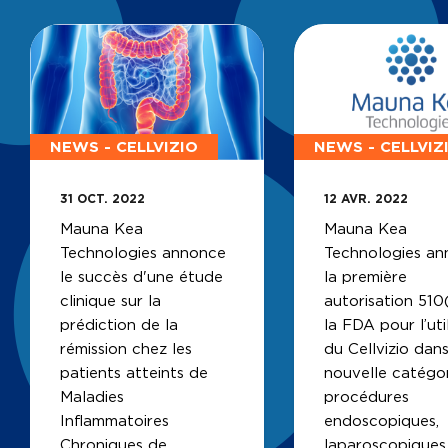
NEWS - CELLVIZIO
NEWS - CELLVIZ
31 OCT. 2022
12 AVR. 2022
Mauna Kea
Mauna Kea
Technologies annonce
Technologies a
le succès d'une étude
la première
clinique sur la
autorisation 510
prédiction de la
la FDA pour l’uti
rémission chez les
du Cellvizio dan
patients atteints de
nouvelle catégo
Maladies
procédures
Inflammatoires
endoscopiques,
Chroniques de
laparoscopiques