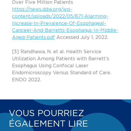
Over Five Million Patients
https://news.ddw.org/wp-
content/uploads/2022/05/671-Alarming-
Increase-In-Prevalence-Of-Esophageal-
Canceer-And-Barretts-Esophagus-In-Middle-
Aged-Patients.pdf
Accessed July 1, 2022.
[3] Randhawa, N. et al. Health Service
Utilization Among Patients with Barrett’s
Esophagus Using Confocal Laser
Endomicroscopy Versus Standard of Care.
ENDO 2022.
VOUS POURRIEZ
ÉGALEMENT LIRE