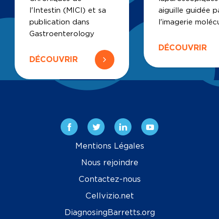
l'Intestin (MICI) et sa
aiguille guidée p
publication dans
l'imagerie molécu
Gastroenterology
DÉCOUVRIR
DÉCOUVRIR
Facebook
Twitter
Linkedin
Youtube
Mentions Légales
Nous rejoindre
Contactez-nous
Cellvizio.net
DiagnosingBarretts.org